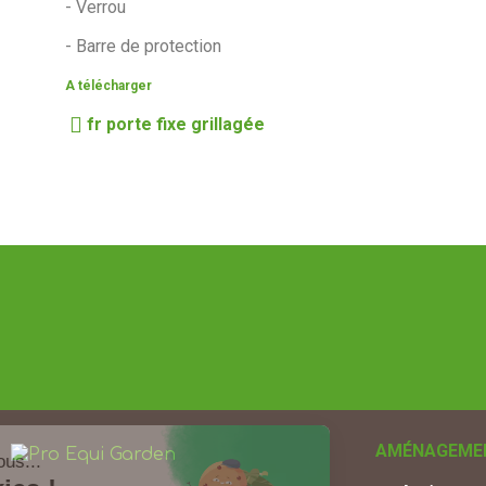
- Verrou
- Barre de protection
A télécharger
fr porte fixe grillagée
AMÉNAGEMEN
Salut c'est nous...