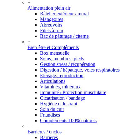
+
Alimentation plein air
Râtelier extérieur / mural
Mangeoires
Abreuvoirs
Filets à foin
Bac de pâturage / citerne
+
Bien-être et Compléments
Box mensuelle
Soins, membres, pieds
Gestion stress / récupération
Digestion / hépatique, voies respiratoires
Elevage, reproduction
Articulations
Vitamines, minéraux
Immunité / Protection musclulaire
Cicatrisation / bandage
Hygiène et lustrant
Soin du cuir
Friandises
Compléments 100% naturels
+
Barrières / enclos
Barrières