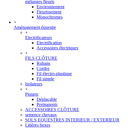
mélanges fleuris
Environnement
Fleurissement
Monochromes
+
Aménagement équestre
+
Electrificateurs
Electrification
Accessoires électriques
+
FILS CLÔTURE
Rubans
Cordes
Fil électro-plastique
Fil simple
Isolateurs
+
Piquets
Déplaçable
Permanents
ACCESSOIRES CLÔTURE
semence chevaux
SOLS EQUESTRES INTERIEUR / EXTERIEUR
Litières boxes