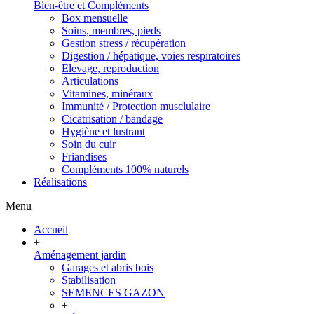
Bien-être et Compléments
Box mensuelle
Soins, membres, pieds
Gestion stress / récupération
Digestion / hépatique, voies respiratoires
Elevage, reproduction
Articulations
Vitamines, minéraux
Immunité / Protection musclulaire
Cicatrisation / bandage
Hygiène et lustrant
Soin du cuir
Friandises
Compléments 100% naturels
Réalisations
Menu
Accueil
+
Aménagement jardin
Garages et abris bois
Stabilisation
SEMENCES GAZON
+