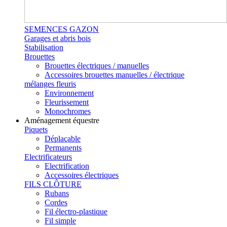
SEMENCES GAZON
Garages et abris bois
Stabilisation
Brouettes
Brouettes électriques / manuelles
Accessoires brouettes manuelles / électrique
mélanges fleuris
Environnement
Fleurissement
Monochromes
Aménagement équestre
Piquets
Déplaçable
Permanents
Electrificateurs
Electrification
Accessoires électriques
FILS CLÔTURE
Rubans
Cordes
Fil électro-plastique
Fil simple