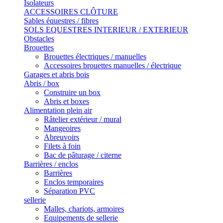
Isolateurs
ACCESSOIRES CLÔTURE
Sables équestres / fibres
SOLS EQUESTRES INTERIEUR / EXTERIEUR
Obstacles
Brouettes
Brouettes électriques / manuelles
Accessoires brouettes manuelles / électrique
Garages et abris bois
Abris / box
Construire un box
Abris et boxes
Alimentation plein air
Râtelier extérieur / mural
Mangeoires
Abreuvoirs
Filets à foin
Bac de pâturage / citerne
Barrières / enclos
Barrières
Enclos temporaires
Séparation PVC
sellerie
Malles, chariots, armoires
Equipements de sellerie