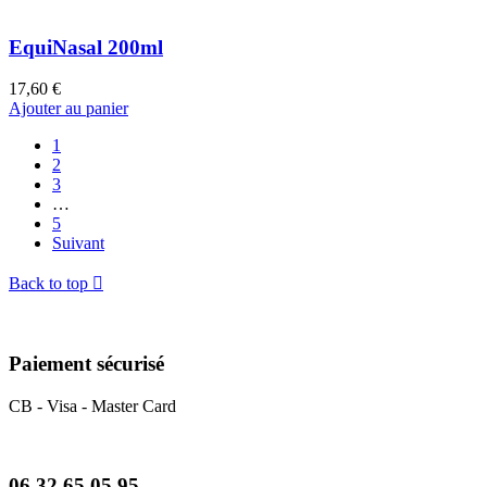
EquiNasal 200ml
17,60 €
Ajouter au panier
1
2
3
…
5
Suivant
Back to top

Paiement sécurisé
CB - Visa - Master Card
06 32 65 05 95