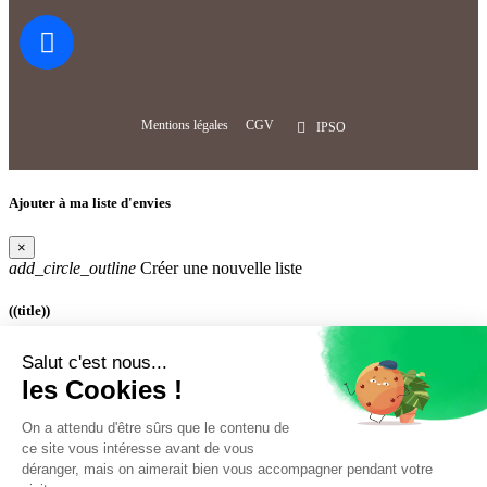
Mentions légales
CGV
IPSO
Ajouter à ma liste d'envies
×
add_circle_outline
Créer une nouvelle liste
((title))
×
Salut c'est nous...
((label))
les Cookies !
((cancelText))
((createText))
On a attendu d'être sûrs que le contenu de
Connexion
ce site vous intéresse avant de vous
déranger, mais on aimerait bien vous accompagner pendant votre