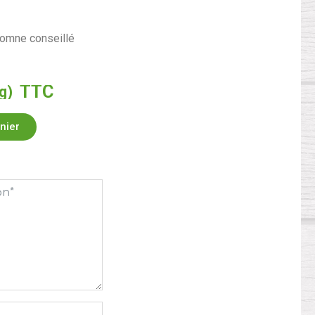
omne conseillé
TTC
g)
nier